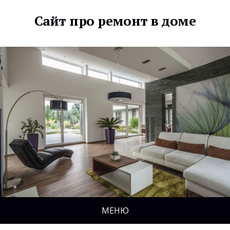
Сайт про ремонт в доме
МЕНЮ