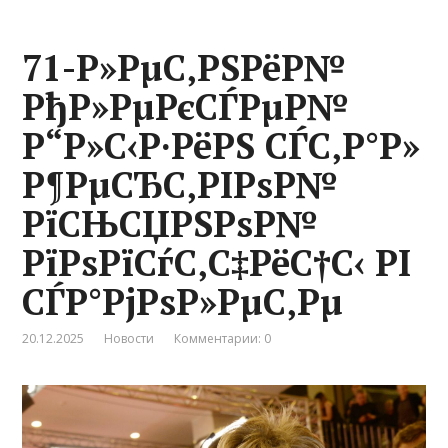
71-Р»РµС‚РЅРёР№
РђР»РµРєСЃРµР№
Р“Р»С‹Р·РёРЅ СЃС‚Р°Р»
Р¶РµСЂС‚РІРѕР№
РїСЊСЏРЅРѕР№
РїРѕРїСѓС‚С‡РёС†С‹ РІ
СЃР°РјРѕР»РµС‚Рµ
20.12.2025
Новости
Комментарии: 0