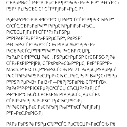
СЂРµР№СЃ Р·Р°РґРµСЂР¶Р°Р»Рё РёР·-Р·Р° Р±СѓР·С‹
РЅР° Р±РѕСЂС‚Сѓ СЃР°РјРѕР»РµС‚Р°.
РџРѕРґРІС‹РїРёРІС€Р°СЏ РїР°СЃСЃР°Р¶РёСЂРєР°
СѓСЃС‚СЂРѕРёР»Р° РїРµСЂРµРїРѕР»РѕС…
РїСЂСЏРјРѕ РІ СЃР°Р»РѕРЅРµ
Р°РІРёР°Р»Р°Р№РЅРµСЂР°, РѕРЅР°
Р±СЂРѕСЃР°Р»Р°СЃСЊ РІРµС‰Р°РјРё Рё
РїСЂРёСЃС‚Р°РІР°Р»Р° Рє Р»СЋРґСЏРј,
РѕР±Р·С‹РІР°СЏ РёС… РЅРµС†РµРЅР·СѓСЂРЅС‹РјРё
СЃР»РѕРІР°РјРё, СЃРѕРѕР±С‰Р°РµС‚ РєР°РЅР°Р»
Mash. Р”РѕСЃС‚Р°Р»РѕСЃСЊ Рё 71-Р»РµС‚РЅРµРјСѓ
РёСЃРїРѕР»РЅРёС‚РµР»СЋ С…РёС‚РѕРІ В«РўС‹ РЅРµ
Р°РЅРіРµР»В» Рё В«Р—РёРјРЅРёР№ СЃР°РґВ»,
РѕРєР°Р·Р°РІС€РµРјСѓСЃСЏ СЂСЏРґРѕРј СЃ
Р·Р°РІР°СЂСѓС€РєРѕР№ РІРјРµСЃС‚Рµ СЃРѕ
СЃРІРѕРёРј РєРѕРЅС†РµСЂС‚РЅС‹Рј
РґРёСЂРµРєС‚РѕСЂРѕРј РњР°РєСЃРёРјРѕРј
Р“Р»РѕС‚РѕРІС‹Рј.
РќРѕ РѕРЅРё РЅРµ СЂР°СЃС‚РµСЂСЏР»РёСЃСЊ Рё