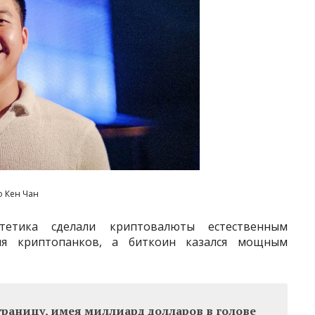
o Кен Чан
стетика сделали криптовалюты естественным
ия криптопанков, а биткоин казался мощным
границу, имея миллиард долларов в голове