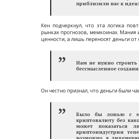
приблизили нас к идеа
Кен подчеркнул, что эта логика повт
рынках прогнозов, мемкоинах. Мания 
ценности, а лишь переносят деньги от 
Нам не нужно строить 
бессмысленное создани
Он честно признал, что деньги были ч
Было бы ложью с мо
криптовалюту без как
может показаться л
криптоиндустрии тепер
возможно, я лицемерю.