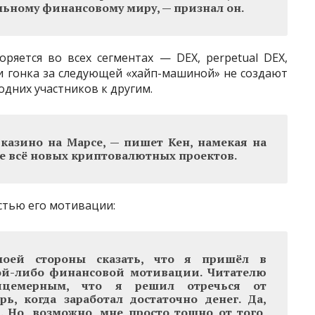
льному финансовому миру, — признал он.
оряется во всех сегментах — DEX, perpetual DEX,
и гонка за следующей «хайп-машиной» не создают
одних участников к другим.
казино на Марсе, — пишет Кен, намекая на
е всё новых криптовалютных проектов.
астью его мотивации:
ей стороны сказать, что я пришёл в
ой-либо финансовой мотивации. Читателю
ицемерным, что я решил отречься от
ь, когда заработал достаточно денег. Да,
 Но, возможно, мне просто тошно от того,