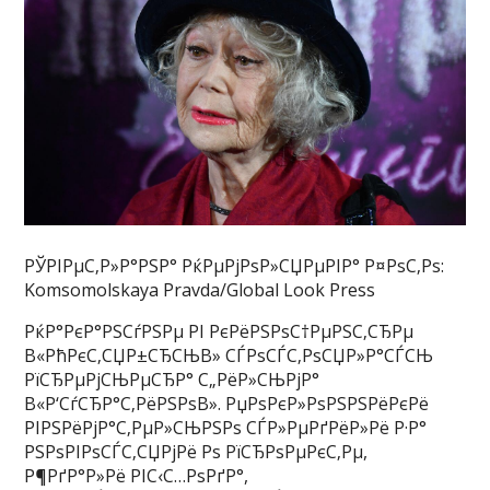
РЎРІРµС‚Р»Р°РЅР° РќРµРјРѕР»СЏРµРІР° Р¤РѕС‚Рѕ:
Komsomolskaya Pravda/Global Look Press
РќР°РєР°РЅСѓРЅРµ РІ РєРёРЅРѕС†РµРЅС‚СЂРµ
В«РћРєС‚СЏР±СЂСЊВ» СЃРѕСЃС‚РѕСЏР»Р°СЃСЊ
РїСЂРµРјСЊРµСЂР° С„РёР»СЊРјР°
В«Р‘СѓСЂР°С‚РёРЅРѕВ». РџРѕРєР»РѕРЅРЅРёРєРё
РІРЅРёРјР°С‚РµР»СЊРЅРѕ СЃР»РµРґРёР»Рё Р·Р°
РЅРѕРІРѕСЃС‚СЏРјРё Рѕ РїСЂРѕРµРєС‚Рµ,
Р¶РґР°Р»Рё РІС‹С…РѕРґР°,