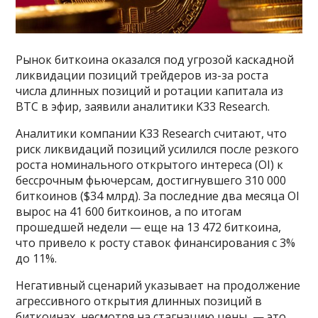
Рынок биткоина оказался под угрозой каскадной
ликвидации позиций трейдеров из-за роста
числа длинных позиций и ротации капитала из
ВТС в эфир, заявили аналитики K33 Research.
Аналитики компании K33 Research считают, что
риск ликвидаций позиций усилился после резкого
роста номинального открытого интереса (OI) к
бессрочным фьючерсам, достигнувшего 310 000
биткоинов ($34 млрд). За последние два месяца OI
вырос на 41 600 биткоинов, а по итогам
прошедшей недели — еще на 13 472 биткоина,
что привело к росту ставок финансирования с 3%
до 11%.
Негативный сценарий указывает на продолжение
агрессивного открытия длинных позиций в
биткоинах, несмотря на стагнацию цены, — это