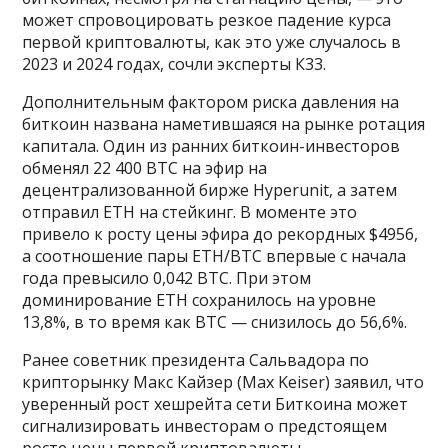
может спровоцировать резкое падение курса
первой криптовалюты, как это уже случалось в
2023 и 2024 годах, сочли эксперты К33.
Дополнительным фактором риска давления на
биткоин названа наметившаяся на рынке ротация
капитала. Один из ранних биткоин-инвесторов
обменял 22 400 ВТС на эфир на
децентрализованной бирже Hyperunit, а затем
отправил ETH на стейкинг. В моменте это
привело к росту цены эфира до рекордных $4956,
а соотношение пары ETH/BTC впервые с начала
года превысило 0,042 ВТС. При этом
доминирование ETH сохранилось на уровне
13,8%, в то время как BTC — снизилось до 56,6%.
Ранее советник президента Сальвадора по
крипторынку Макс Кайзер (Max Keiser) заявил, что
уверенный рост хешрейта сети Биткоина может
сигнализировать инвесторам о предстоящем
росте цены первой криптовалюты.