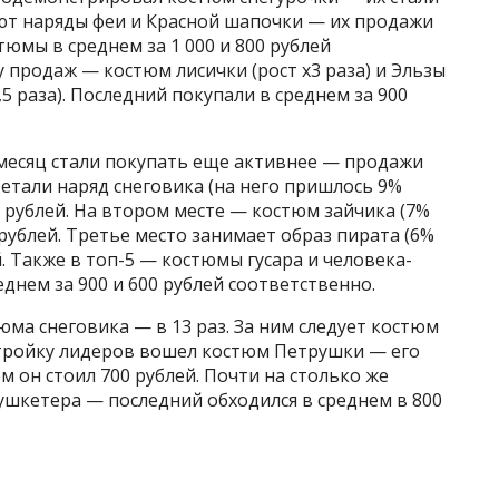
дуют наряды феи и Красной шапочки — их продажи
тюмы в среднем за 1 000 и 800 рублей
у продаж — костюм лисички (рост х3 раза) и Эльзы
5 раза). Последний покупали в среднем за 900
месяц стали покупать еще активнее — продажи
ретали наряд снеговика (на него пришлось 9%
0 рублей. На втором месте — костюм зайчика (7%
 рублей. Третье место занимает образ пирата (6%
й. Также в топ-5 — костюмы гусара и человека-
еднем за 900 и 600 рублей соответственно.
юма снеговика — в 13 раз. За ним следует костюм
В тройку лидеров вошел костюм Петрушки — его
ем он стоил 700 рублей. Почти на столько же
ушкетера — последний обходился в среднем в 800