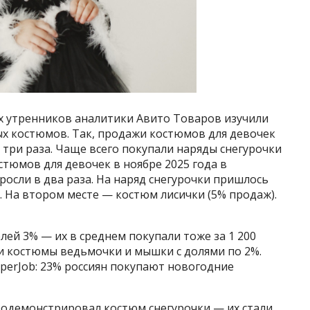
их утренников аналитики Авито Товаров изучили
х костюмов. Так, продажи костюмов для девочек
 три раза. Чаще всего покупали наряды снегурочки
тюмов для девочек в ноябре 2025 года в
росли в два раза. На наряд снегурочки пришлось
. На втором месте — костюм лисички (5% продаж).
лей 3% — их в среднем покупали тоже за 1 200
ли костюмы ведьмочки и мышки с долями по 2%.
uperJob: 23% россиян покупают новогодние
одемонстрировал костюм снегурочки — их стали