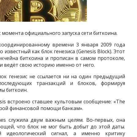
 с момента официального запуска сети биткоина.
 координированному времени 3 января 2009 года
известный как блок генезиса (Genesis Block). Этот
окчейна биткоина и прописан в самом протоколе,
ти ведёт свою историю именно от него.
лок генезис не ссылается ни на один предыдущий
последующих транзакций и блоков, формируя
ы биткоин.
sis встроено ставшее культовым сообщение: «The
торой финансовой помощи банкам».
mes служила двум важным целям. Во-первых, она
ющей, что блок не мог быть добыт до этой даты.
й идеологический сигнал, а именно критику