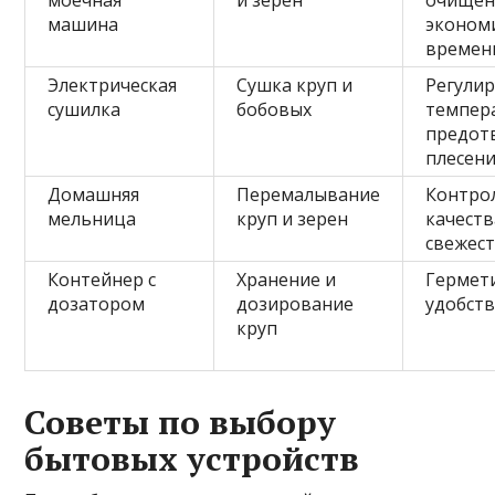
машина
эконом
времен
Электрическая
Сушка круп и
Регули
сушилка
бобовых
темпер
предот
плесен
Домашняя
Перемалывание
Контро
мельница
круп и зерен
качеств
свежес
Контейнер с
Хранение и
Гермет
дозатором
дозирование
удобств
круп
Советы по выбору
бытовых устройств