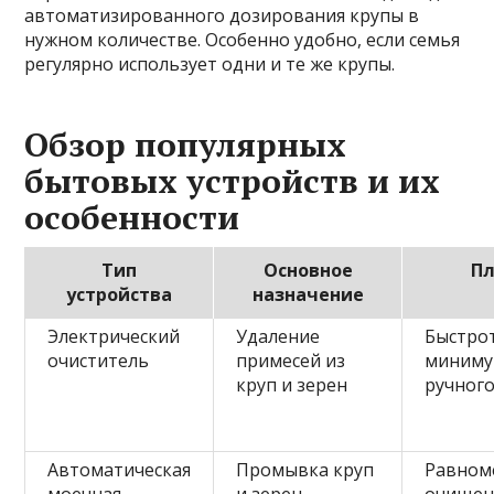
автоматизированного дозирования крупы в
нужном количестве. Особенно удобно, если семья
регулярно использует одни и те же крупы.
Обзор популярных
бытовых устройств и их
особенности
Тип
Основное
П
устройства
назначение
Электрический
Удаление
Быстрот
очиститель
примесей из
миним
круп и зерен
ручного
Автоматическая
Промывка круп
Равном
моечная
и зерен
очищен