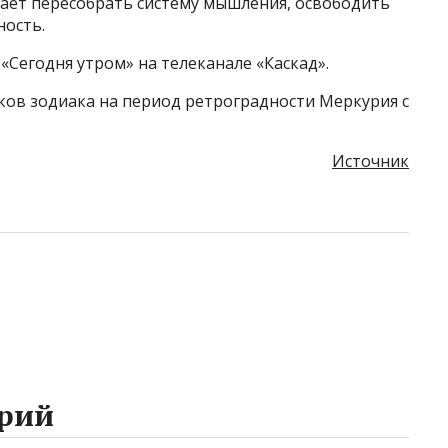
гает пересобрать систему мышления, освободить
ность.
«Сегодня утром» на телеканале «Каскад».
аков зодиака на период ретроградности Меркурия с
Источник
рий