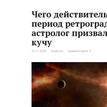
Чего действител
период ретрогра
астролог призвал
кучу
23.11.2025
Новости
Комментарии: 0