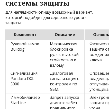
системы защиты
Для наглядности опишу возможный вариант,
который подойдет для серьезного уровня
защиты:
Компонент
Описание
Основн
Рулевой замок
Механическая
Физическ
Bulldog
блокировка
защита о
руля с высокой
вождения
стойкостью к
ключа.
взлому.
Сигнализация
Диалоговая
Оповеще
Pandora DXL
сигнализация с
владельц
5000
контролем по
отпугива
GSM.
угонщика
Иммобилайзер
Запрет запуска
Электрон
StarLine
двигателя без
защита п
правильного
угона.