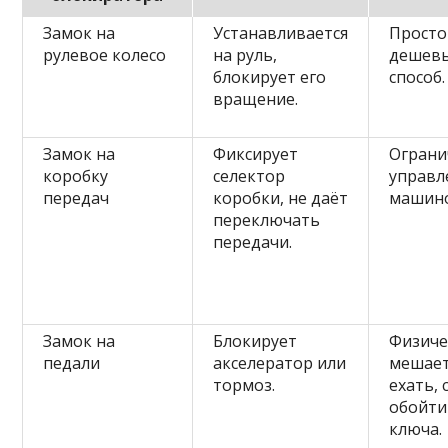
Замок на
Устанавливается
Просто
рулевое колесо
на руль,
дешев
блокирует его
способ.
вращение.
Замок на
Фиксирует
Ограни
коробку
селектор
управл
передач
коробки, не даёт
машино
переключать
передачи.
Замок на
Блокирует
Физиче
педали
акселератор или
мешае
тормоз.
ехать,
обойти
ключа.