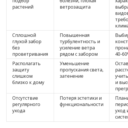
подбор
болезни, плохая
хара
растений
ветрозащита
выбр
видов
требо
клим
Сплошной
Повышенная
Выби
глухой забор
турбулентность и
конст
без
усиление ветра
прон
проветривания
рядом с забором
40-6
Располагать
Уменьшение
Оста
защиту
пропускания света,
расст
слишком
затенение
учит
близко к дому
и выс
прег
Отсутствие
Потеря эстетики и
План
регулярного
функциональности
пери
ухода
уход 
сист