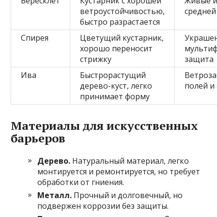
Бересклет
Кустарник с хорошей
Живые и
ветроустойчивостью,
средней
быстро разрастается
Спирея
Цветущий кустарник,
Украшен
хорошо переносит
мульти
стрижку
защита
Ива
Быстрорастущий
Ветроз
дерево-куст, легко
полей и
принимает форму
Материалы для искусственных
барьеров
Дерево.
Натуральный материал, легко
монтируется и ремонтируется, но требует
обработки от гниения.
Металл.
Прочный и долговечный, но
подвержен коррозии без защиты.