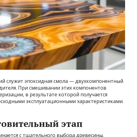
лий служит эпоксидная смола — двухкомпонентный
рдителя. При смешивании этих компонентов
ризации, в результате которой получается
осходными эксплуатационными характеристиками.
товительный этап
инается с тщательного выбора древесины.