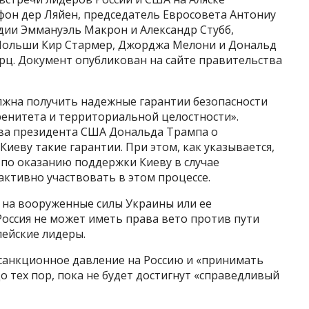
фон дер Ляйен, председатель Евросовета Антониу
ии Эммануэль Макрон и Александр Стубб,
Польши Кир Стармер, Джорджа Мелони и Дональд
рц. Документ опубликован на сайте правительства
олжна получить надежные гарантии безопасности
ренитета и территориальной целостности».
ва президента США Дональда Трампа о
иеву такие гарантии. При этом, как указывается,
по оказанию поддержки Киеву в случае
ктивно участвовать в этом процессе.
 на вооруженные силы Украины или ее
Россия не может иметь права вето против пути
пейские лидеры.
санкционное давление на Россию и «принимать
 тех пор, пока не будет достигнут «справедливый