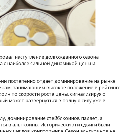
ровал наступление долгожданного сезона
а с наиболее сильной динамикой цены и
коин постепенно отдает доминирование на рынке
инам, занимающим высокое положение в рейтинге
оин по скорости роста цены, сигнализируя о
рый может развернуться в полную силу уже в
лу, доминирование стейблкоинов падает, а
ся в альткоины. Исторически эти сдвиги были
чных циклов крипторынка. Сезон альткоинов не