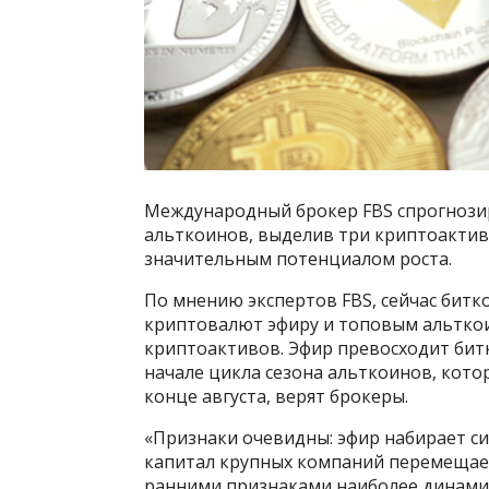
Международный брокер FBS спрогнози
альткоинов, выделив три криптоактив
значительным потенциалом роста.
По мнению экспертов FBS, сейчас бит
криптовалют эфиру и топовым альтко
криптоактивов. Эфир превосходит битк
начале цикла сезона альткоинов, кото
конце августа, верят брокеры.
«Признаки очевидны: эфир набирает си
капитал крупных компаний перемещает
ранними признаками наиболее динами