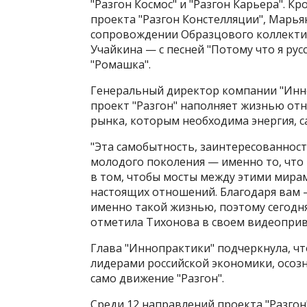
"Разгон Космос" и "Разгон Карьера". Кр
проекта "Разгон Констелляции", Марья
сопровождении Образцового коллектив
Учайкина — с песней "Потому что я ру
"Ромашка".
Генеральный директор компании "Инно
проект "Разгон" наполняет жизнью о
рынка, которым необходима энергия, 
"Эта самобытность, заинтересованност
молодого поколения — именно то, что
в том, чтобы мосты между этими мира
настоящих отношений. Благодаря вам 
именно такой жизнью, поэтому сегодн
отметила Тихонова в своем видеоприв
Глава "Иннопрактики" подчеркнула, ч
лидерами российской экономики, осоз
само движение "Разгон".
Среди 12 направлений проекта "Разгон