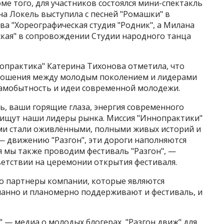
оме того, для участников состоялся мини-спектакль
на Локель выступила с песней "Ромашки" в
а "Хореографическая студия "Родник", а Милана
сская" в сопровождении Студии народного танца
практика" Катерина Тихонова отметила, что
тношения между молодым поколением и лидерами
самобытность и идеи современной молодежи.
ь, ваши горящие глаза, энергия современного
 ищут наши лидеры рынка. Миссия "Иннопрактики"
ми стали оживлёнными, полными живых историй и
— движению "Разгон", эти дороги наполняются
я мы также проводим фестиваль "Разгон", —
етствии на церемонии открытия фестиваля.
то партнеры компании, которые являются
нанно и планомерно поддерживают и фестиваль, и
" — медиа о молодых блогерах, "Разгон движ" для