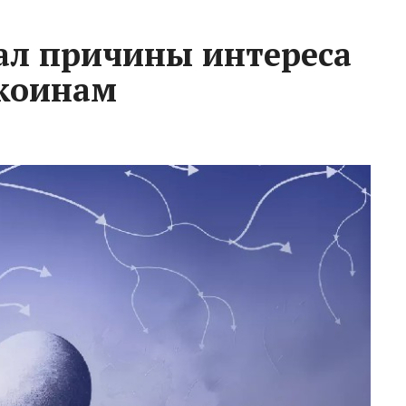
вал причины интереса
лкоинам