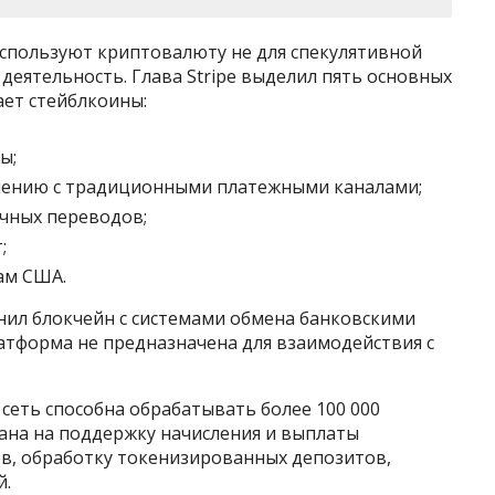
используют криптовалюту не для спекулятивной
деятельность. Глава Stripe выделил пять основных
ает стейблкоины:
ы;
внению с традиционными платежными каналами;
чных переводов;
;
ам США.
нил блокчейн с системами обмена банковскими
атформа не предназначена для взаимодействия с
сеть способна обрабатывать более 100 000
вана на поддержку начисления и выплаты
в, обработку токенизированных депозитов,
й.