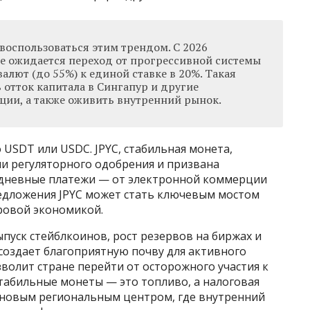
воспользоваться этим трендом. С 2026
не ожидается переход от прогрессивной системы
лют (до 55%) к единой ставке в 20%. Такая
отток капитала в Сингапур и другие
ии, а также оживить внутренний рынок.
 USDT или USDC. JPYC, стабильная монета,
дии регуляторного одобрения и призвана
дневные платежи — от электронной коммерции
редложения JPYC может стать ключевым мостом
ровой экономикой.
уск стейблкоинов, рост резервов на биржах и
создает благоприятную почву для активного
волит стране перейти от осторожного участия к
стабильные монеты — это топливо, а налоговая
 новым региональным центром, где внутренний