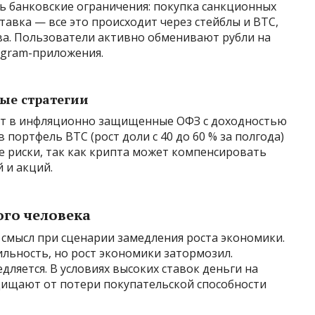
ь банковские ограничения: покупка санкционных
ставка — все это происходит через стейблы и BTC,
ва. Пользователи активно обменивают рубли на
egram-приложения.
ые стратегии
уют в инфляционно защищенные ОФЗ с доходностью
 портфель BTC (рост доли с 40 до 60 % за полгода)
е риски, так как крипта может компенсировать
 и акций.
ого человека
смысл при сценарии замедления роста экономики.
льность, но рост экономики затормозил.
едляется. В условиях высоких ставок деньги на
щищают от потери покупательской способности