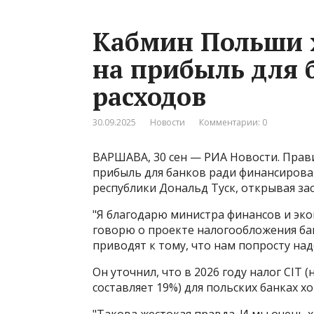
Кабмин Польши х
на прибыль для 
расходов
30.09.2025
Новости
Комментарии: 0
ВАРШАВА, 30 сен — РИА Новости. Прав
прибыль для банков ради финансирова
республики Дональд Туск, открывая за
"Я благодарю министра финансов и экон
говорю о проекте налогообложения ба
приводят к тому, что нам попросту над
Он уточнил, что в 2026 году налог CIT 
составляет 19%) для польских банках х
"Такова жестокая правда. И мы очень 