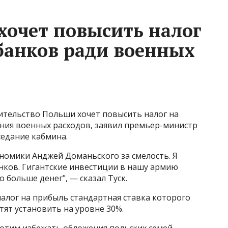
очет повысить налог
банков ради военных
ительство Польши хочет повысить налог на
ния военных расходов, заявил премьер-министр
седание кабмина.
омики Анджей Доманьского за смелость​​​. Я
нков. Гигантские инвестиции в нашу армию
о больше денег", — сказал Туск.
(налог на прибыль стандартная ставка которого
отят установить на уровне 30%.
хотим избежать обложения польских семей