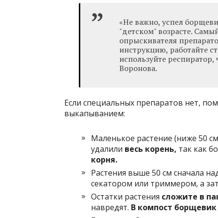
«Не важно, успел борщев
"детском" возрасте. Самы
опрыскивателя препаратом
инструкцию, работайте ст
используйте респиратор, 
Воронова.
Если специальных препаратов нет, пом
выкапыванием:
Маленькое растение (ниже 50 см
удалили
весь корень,
так как 
корня.
Растения выше 50 см сначала на
секатором или триммером, а за
Остатки растения
сложите в па
навредят.
В компост борщевик 