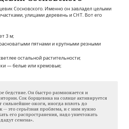
евик Сосновского. Именно он завладел целыми
участками, улицами деревень и СНТ. Вот его
т 3 м;
красноватыми пятнами и крупными резными
светлее остальной растительности;
ки — белые или кремовые;
ое бедствие. Он быстро размножается и
итории. Сок борщевика на солнце активируется
ет сильнейшие ожоги, иногда вплоть до
 — это серьёзная проблема, и с ним нужно
кать его распространения, надо уничтожать
 дадут семена».