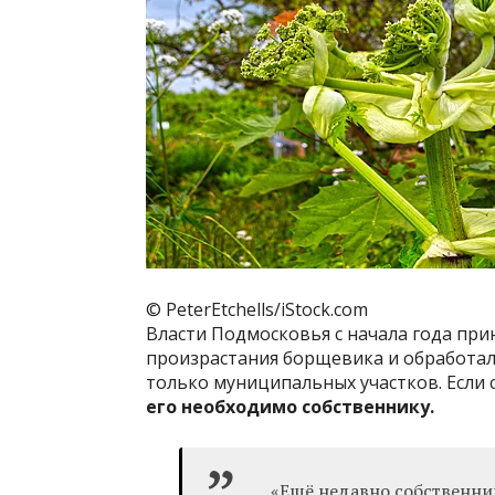
© PeterEtchells/iStock.com
Власти Подмосковья с начала года прин
произрастания борщевика и обработали 
только муниципальных участков. Если 
его необходимо собственнику.
«Ещё недавно собственни