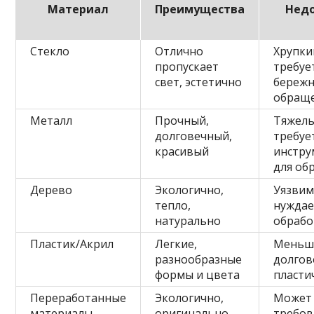
Материал
Преимущества
Нед
Стекло
Отлично
Хрупки
пропускает
требуе
свет, эстетично
бережн
обращ
Металл
Прочный,
Тяжелы
долговечный,
требуе
красивый
инстру
для об
Дерево
Экологично,
Уязвим 
тепло,
нуждае
натурально
обрабо
Пластик/Акрил
Легкие,
Меньш
разнообразные
долгов
формы и цвета
пласти
Переработанные
Экологично,
Может
материалы
оригинально,
требов