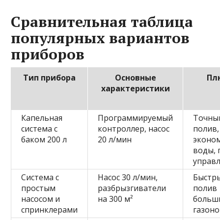
Сравнительная таблица
популярных вариантов
приборов
Тип прибора
Основные
Пл
характеристики
Капельная
Программируемый
Точны
система с
контроллер, насос
полив,
баком 200 л
20 л/мин
эконо
воды, 
управ
Система с
Насос 30 л/мин,
Быстр
простым
разбрызгиватели
полив
насосом и
на 300 м²
больш
спринклерами
газон