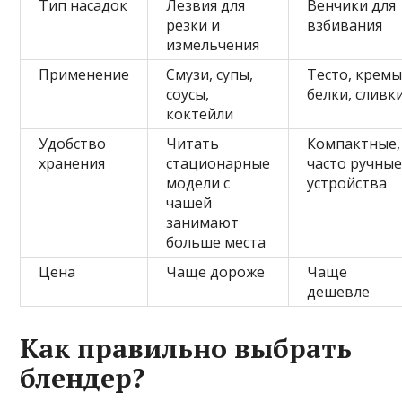
Тип насадок
Лезвия для
Венчики для
резки и
взбивания
измельчения
Применение
Смузи, супы,
Тесто, кремы
соусы,
белки, сливк
коктейли
Удобство
Читать
Компактные,
хранения
стационарные
часто ручны
модели с
устройства
чашей
занимают
больше места
Цена
Чаще дороже
Чаще
дешевле
Как правильно выбрать
блендер?