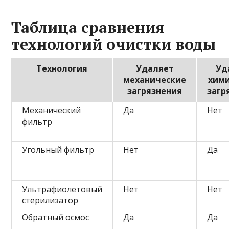
Таблица сравнения
технологий очистки воды
Технология
Удаляет
Уд
механические
хим
загрязнения
загр
Механический
Да
Нет
фильтр
Угольный фильтр
Нет
Да
Ультрафиолетовый
Нет
Нет
стерилизатор
Обратный осмос
Да
Да