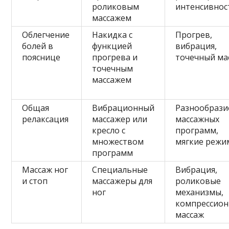
роликовым
интенсивнос
массажем
Облегчение
Накидка с
Прогрев,
болей в
функцией
вибрация,
пояснице
прогрева и
точечный ма
точечным
массажем
Общая
Вибрационный
Разнообрази
релаксация
массажер или
массажных
кресло с
программ,
множеством
мягкие реж
программ
Массаж ног
Специальные
Вибрация,
и стоп
массажеры для
роликовые
ног
механизмы,
компрессио
массаж