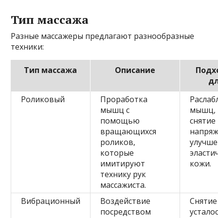
Тип массажа
Разные массажеры предлагают разнообразные
техники:
Тип массажа
Описание
Подх
д
Роликовый
Проработка
Раслаб
мышц с
мышц,
помощью
снятие
вращающихся
напряж
роликов,
улучше
которые
эласти
имитируют
кожи.
технику рук
массажиста.
Вибрационный
Воздействие
Снятие
посредством
усталос