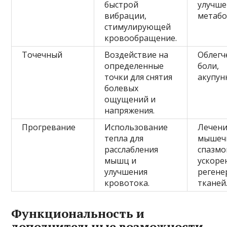
быстрой
улучше
вибрации,
метабо
стимулирующей
кровообращение.
Точечный
Воздействие на
Облегч
определенные
боли,
точки для снятия
акупун
болевых
ощущений и
напряжения.
Прогревание
Использование
Лечен
тепла для
мышеч
расслабления
спазмо
мышц и
ускоре
улучшения
регене
кровотока.
тканей
Функциональность и
дополнительные возможности