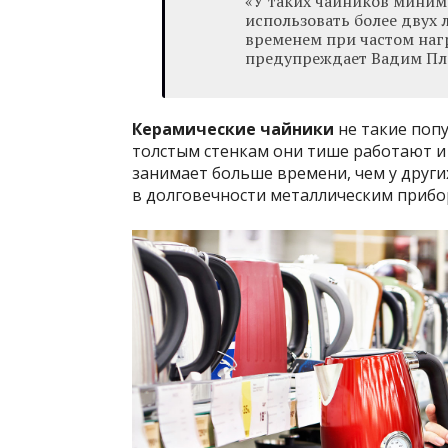
«У таких чайников миним
использовать более двух л
временем при частом наг
предупреждает Вадим Пл
Керамические чайники
не такие попу
толстым стенкам они тише работают и 
занимает больше времени, чем у други
в долговечности металлическим прибор