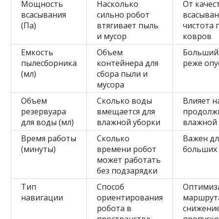
Мощность
Насколько
От качес
всасывания
сильно робот
всасыван
(Па)
втягивает пыль
чистота 
и мусор
ковров
Емкость
Объем
Больший
пылесборника
контейнера для
реже оп
(мл)
сбора пыли и
мусора
Объем
Сколько воды
Влияет н
резервуара
вмещается для
продолж
для воды (мл)
влажной уборки
влажной
Время работы
Сколько
Важен дл
(минуты)
времени робот
больших
может работать
без подзарядки
Тип
Способ
Оптимиз
навигации
ориентирования
маршрут
робота в
снижени
пространстве
пропуск