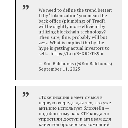
We need to define the trend better:
If by ‘tokenization’ you mean the
back office (plumbing) of TradFi
will be slightly more efficient by
utilizing blockchain technology?
Then sure, fine, probably will but
zzzz. What is implied tho by the
hype is getting actual investors to
sell… https://t.co/SzXROTB9oi
— Eric Balchunas (@EricBalchunas)
September 11, 2025
«Токенизация имеет смысл в
первую очередь для тех, кто уже
активно использует блокчейн —
подобно тому, как ETF когда-то
упростили доступ к активам для
клиентов брокерских компаний.