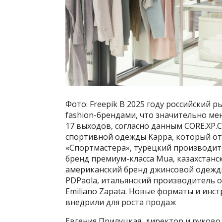
Фото: Freepik В 2025 году российский
fashion-брендами, что значительно мен
17 выходов, согласно данным CORE.XP.
спортивной одежды Kappa, который о
«Спортмастера», турецкий производите
бренд премиум-класса Mua, казахстанс
американский бренд джинсовой одежды
PDPaola, итальянский производитель о
Emiliano Zapata. Новые форматы и инст
внедрили для роста продаж
Евгения Прилуцкая, директор и руков