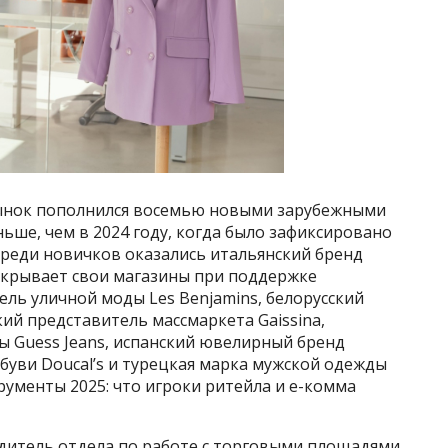
 рынок пополнился восемью новыми зарубежными
ьше, чем в 2024 году, когда было зафиксировано
Среди новичков оказались итальянский бренд
ткрывает свои магазины при поддержке
ль уличной моды Les Benjamins, белорусский
кий представитель массмаркета Gaissina,
 Guess Jeans, испанский ювелирный бренд
буви Doucal’s и турецкая марка мужской одежды
рументы 2025: что игроки ритейла и е-комма
одитель отдела по работе с торговыми площадями