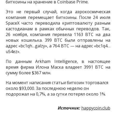
биткоины на хранение в Coinbase Prime.
Это не первый случай, когда аэрокосмическая
компания перемещает биткоины. После 24 июля
SpaceX часто переводила криптовалюту разным
кастодианам в рамках обычных переводов. Так,
26 ноября, компания перевела 1163 BTC на два
новых кошелька. 399 BTC были отправлены на
адрес «bc1qh…galzy», а 764 BTC — на адрес «bc1q4…
u54ez».
По данным Arkham Intelligence, в настоящее
время фирма Илона Маска владеет 3991 BTC на
сумму более $367 млн.
На момент написания статьи биткоин торговался
около $93,000. За последнюю неделю он
подорожал на 0,7%, а за сутки потерял около 1%.
Источник:
happycoin.club