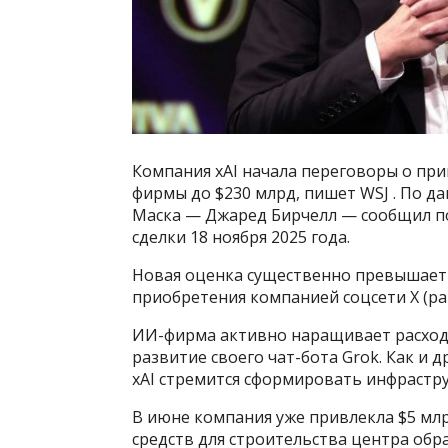
Компания xAI начала переговоры о при
фирмы до $230 млрд, пишет WSJ . По 
Маска — Джаред Бирчелл — сообщил п
сделки 18 ноября 2025 года.
Новая оценка существенно превышает 
приобретения компанией соцсети X (ране
ИИ-фирма активно наращивает расходы
развитие своего чат-бота Grok. Как и 
xAI стремится сформировать инфрастр
В июне компания уже привлекла $5 мл
средств для строительства центра обр