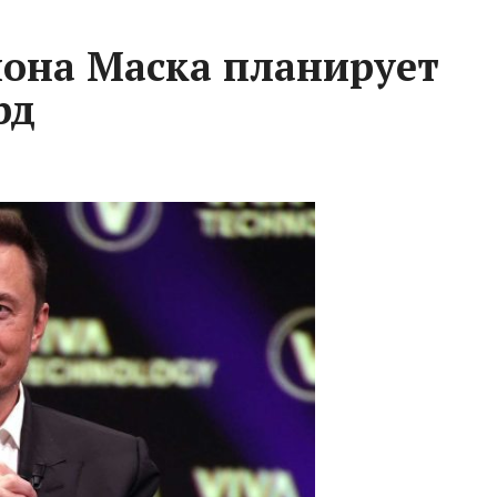
она Маска планирует
рд