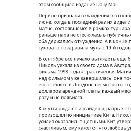
этом сообщило издание Daily Mail.
Первые признаки охлаждения в отношен
июне, когда в последний раз их видели
матче, состоявшемся в рамках турнира 
раньше пара не стеснялась в публичных
оба держались отчужденно. А в конце 
суховато поздравила мужа с 19-й годо
В сентябре всё начало выглядеть еще 
Николь уехала из своего дома в Австр
фильма 1998 года «Практическая Магия
над фильмом уже завершилась, она по
ею особняке в Лондоне несмотря на то
долларов арендной платы каждый меся
разу и не появился.
Как утверждают инсайдеры, разрыв от
произошел по инициативе Кита. Николь 
усилия оказались тщетными. Кит утверж
счастливым, ему кажется, что любовь 