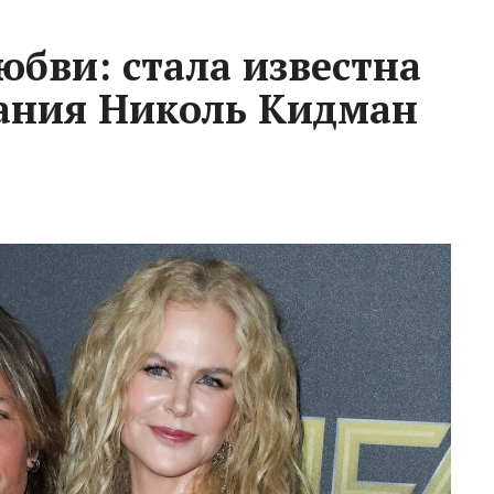
юбви: стала известна
ания Николь Кидман