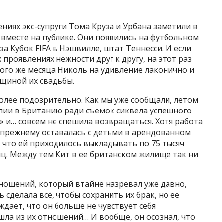
иях экс-супруги Тома Круза и Урбана заметили в
 вместе на публике. Они появились на футбольном
за Кубок FIFA в Нэшвилле, штат Теннесси. И если
 проявлениях нежности друг к другу, на этот раз
того же месяца Николь на удивление лаконично и
вщиной их свадьбы.
более подозрительно. Как мы уже сообщали, летом
алии в Британию ради съемок сиквела успешного
» и… совсем не спешила возвращаться. Хотя работа
-прежнему оставалась с детьми в арендованном
, что ей приходилось выкладывать по 75 тысяч
ц. Между тем Кит в ее британском жилище так ни
ношений, который втайне назревал уже давно,
сделала всё, чтобы сохранить их брак, но ее
дает, что он больше не чувствует себя
ушла из их отношений… И вообще, он осознал, что