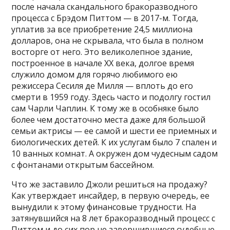
после начала скандального бракоразводного
процесса с Брэдом Питтом — в 2017-м. Тогда,
уплатив за все приобретение 24,5 миллиона
долларов, она не скрывала, что была в полном
восторге от него. Это великолепное здание,
построенное в начале XX века, долгое время
служило домом для горячо любимого ею
режиссера Сесиля де Милля — вплоть до его
смерти в 1959 году. Здесь часто и подолгу гостил
сам Чарли Чаплин. К тому же в особняке было
более чем достаточно места даже для большой
семьи актрисы — ее самой и шести ее приемных и
биологических детей. К их услугам было 7 спален и
10 ванных комнат. А окружен дом чудесным садом
с фонтанами открытым бассейном.
Что же заставило Джоли решиться на продажу?
Как утверждает инсайдер, в первую очередь, ее
вынудили к этому финансовые трудности. На
затянувшийся на 8 лет бракоразводный процесс с
Питтом и до сих пор не завершившиеся судебные