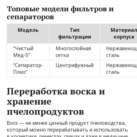
Топовые модели фильтров и
сепараторов
Модель
Тип
Материа
фильтрации
корпуса
“Чистый
Многослойная
Нержавеющ
Мёд-5”
сетка
сталь
“Сепаратор-
Центрифужный
Нержавеющ
Плюс”
сталь
Переработка воска и
хранение
пчелопродуктов
Воск — не менее ценный продукт пчеловодства,
который можно перерабатывать и использовать
в косметике, ремеслах, свечах и даже в медицине.