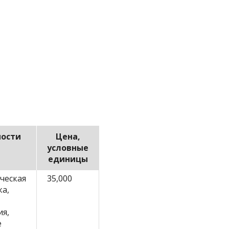
ности
Цена,
условные
единицы
ческая
35,000
ка,
я,
е