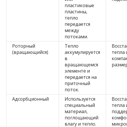
пластиковые
пластины,
тепло
передается
между
потоками.
Роторный
Тепло
Восст
(вращающийся)
аккумулируется
тепла 
в
компа
вращающемся
разме
элементе и
передается на
приточный
поток.
Адсорбционный
Используется
Восст
специальный
тепла 
материал,
подде
поглощающий
комфо
влагу и тепло.
микро