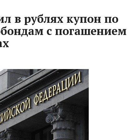
 в рублях купон по
обондам с погашением
ах