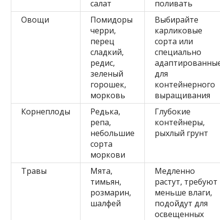
салат
поливать
Овощи
Помидоры
Выбирайте
черри,
карликовые
перец
сорта или
сладкий,
специально
редис,
адаптированны
зеленый
для
горошек,
контейнерного
морковь
выращивания
Корнеплоды
Редька,
Глубокие
репа,
контейнеры,
небольшие
рыхлый грунт
сорта
моркови
Травы
Мята,
Медленно
тимьян,
растут, требуют
розмарин,
меньше влаги,
шалфей
подойдут для
освещенных