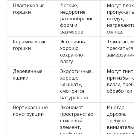
Пластиковые
Легкие,
Могут пло
горшки
недорогие,
пропускат
разнообразие
воздух,
форм и
нагреваютс
размеров
солнце
Керамические
Эстетичны,
Тяжелые, м
горшки
хорошо
трескаться
сохраняют
замерзани
влагу
Деревянные
Экологичные,
Могут гнит
ящики
хорошо
при избыт
«дышат»,
влаги, тре
смотрятся
обработки
натурально
Вертикальные
Экономят
Иногда
конструкции
пространство,
дороже,
стилевой
требуют
элемент,
вниматель
удобство
планирова