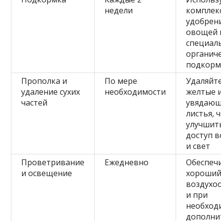
недели
комплек
удобрен
овощей 
специал
органич
подкорм
Прополка и
По мере
Удаляйт
удаление сухих
необходимости
желтые 
частей
увядаю
листья, 
улучшит
доступ в
и свет
Проветривание
Ежедневно
Обеспеч
и освещение
хороши
воздухо
и при
необход
дополни