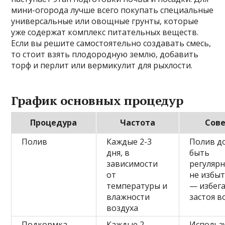
мини-огорода лучше всего покупать специальные
универсальные или овощные грунты, которые
уже содержат комплекс питательных веществ.
Если вы решите самостоятельно создавать смесь,
то стоит взять плодородную землю, добавить
торф и перлит или вермикулит для рыхлости.
График основных процедур
Процедура
Частота
Сов
Полив
Каждые 2-3
Полив д
дня, в
быть
зависимости
регулярн
от
не избы
температуры и
— избег
влажности
застоя в
воздуха
Подкормка
Каждые 2
Использ