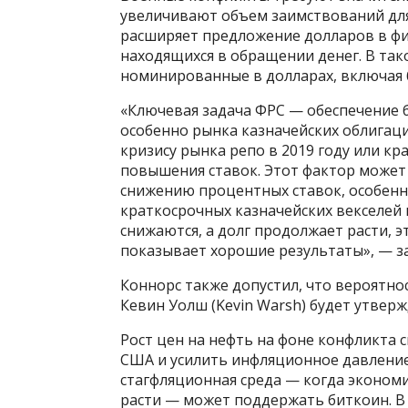
увеличивают объем заимствований для
расширяет предложение долларов в фи
находящихся в обращении денег. В та
номинированные в долларах, включая 
«Ключевая задача ФРС — обеспечение 
особенно рынка казначейских облигаци
кризису рынка репо в 2019 году или кр
повышения ставок. Этот фактор может
снижению процентных ставок, особенн
краткосрочных казначейских векселей 
снижаются, а долг продолжает расти, э
показывает хорошие результаты», — за
Коннорс также допустил, что вероятно
Кевин Уолш (Kevin Warsh) будет утверж
Рост цен на нефть на фоне конфликта
США и усилить инфляционное давление,
стагфляционная среда — когда эконом
расти — может поддержать биткоин. В 