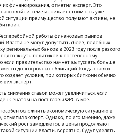
 их финансирования, отметил эксперт. Это
нансовой системе и снижает стоимость уже
кой ситуации преимущество получают активы, не
биткоин.
бесперебойной работы финансовых рынков,
й. Власти не могут допустить сбоев, подобных
аху региональных банков в 2023 году после резкого
 подтолкнуть политиков к постепенному
о если правительство начнет выпускать больше
вместо долгосрочных облигаций. Когда ставки
то создает условия, при которых биткоин обычно
явил эксперт.
сть снижения ставок может увеличиться, если
ден Сенатом на пост главы ФРС в мае.
 способен осложнить экономическую ситуацию в
 отметил эксперт. Однако, по его мнению, даже
ический рост замедляется, а цены продолжают
такой ситуации власти, вероятно, будут уделять