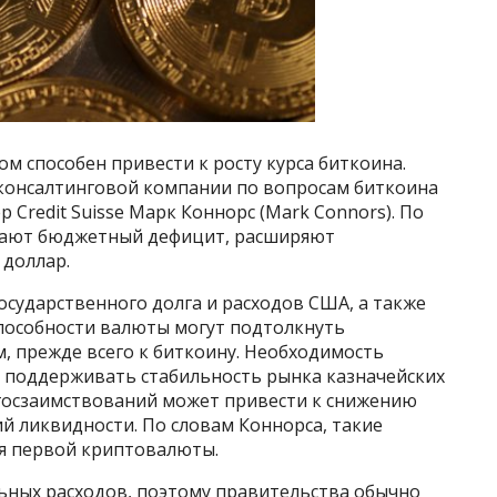
 способен привести к росту курса биткоина.
консалтинговой компании по вопросам биткоина
 Credit Suisse Марк Коннорс (Mark Connors). По
ивают бюджетный дефицит, расширяют
 доллар.
осударственного долга и расходов США, а также
пособности валюты могут подтолкнуть
, прежде всего к биткоину. Необходимость
 поддерживать стабильность рынка казначейских
 госзаимствований может привести к снижению
й ликвидности. По словам Коннорса, такие
я первой криптовалюты.
ных расходов, поэтому правительства обычно