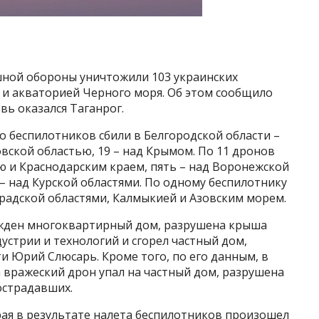
ной обороны уничтожили 103 украинских
 и акваторией Черного моря. Об этом сообщило
ь оказался Таганрог.
 беспилотников сбили в Белгородской области –
овской областью, 19 – над Крымом. По 11 дронов
ю и Краснодарским краем, пять – над Воронежской
 – над Курской областями. По одному беспилотнику
радской областями, Калмыкией и Азовским морем.
ежден многоквартирный дом, разрушена крыша
стрии и технологий и сгорел частный дом,
и Юрий Слюсарь. Кроме того, по его данным, в
 вражеский дрон упал на частный дом, разрушена
острадавших.
рая в результате налета беспилотников произошел