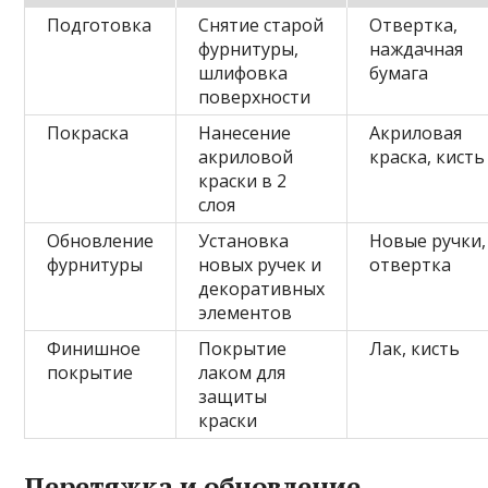
Подготовка
Снятие старой
Отвертка,
фурнитуры,
наждачная
шлифовка
бумага
поверхности
Покраска
Нанесение
Акриловая
акриловой
краска, кисть
краски в 2
слоя
Обновление
Установка
Новые ручки,
фурнитуры
новых ручек и
отвертка
декоративных
элементов
Финишное
Покрытие
Лак, кисть
покрытие
лаком для
защиты
краски
Перетяжка и обновление