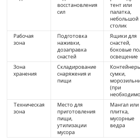
восстановления
тент или
сил
палатка,
небольшой
столик
Рабочая
Подготовка
Ящики для
зона
наживки,
снастей,
дозаправка
боковые по
снастей
освещение
Зона
Складирование
Контейнеры
хранения
снаряжения и
сумки,
пищи
морозильн
(при
необходимо
Техническая
Место для
Мангал или
зона
приготовления
плитка,
пищи,
мусорные
утилизации
ведра
мусора