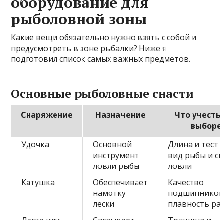
оборудование для
рыболовной зоны
Какие вещи обязательно нужно взять с собой и
предусмотреть в зоне рыбалки? Ниже я
подготовил список самых важных предметов.
Основные рыболовные снасти
Снаряжение
Назначение
Что учесть
выбор
Удочка
Основной
Длина и тест
инструмент
вид рыбы и с
ловли рыбы
ловли
Катушка
Обеспечивает
Качество
намотку
подшипнико
лески
плавность р
Леска или
Связывает
Толщина и