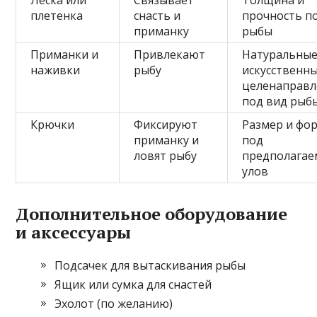
плетенка
снасть и
прочность п
приманку
рыбы
Приманки и
Привлекают
Натуральные
наживки
рыбу
искусственны
целенаправ
под вид рыб
Крючки
Фиксируют
Размер и фо
приманку и
под
ловят рыбу
предполага
улов
Дополнительное оборудование
и аксессуары
Подсачек для вытаскивания рыбы
Ящик или сумка для снастей
Эхолот (по желанию)