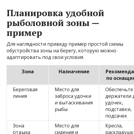
Планировка удобной
рыболовной зоны —
пример
Для наглядности приведу пример простой схемы
обустройства зоны на берегу, которую можно
адаптировать под свои условия.
Зона
Назначение
Рекоменд
по оснаще
Береговая
Место для
Обеспечьте
линия
заброса удочки
держатели 
и вытаскивания
удочек,
рыбы
подставки,
подсачек
Зона
Место для
Кресла,
отдыха
сидения и
раскладушк