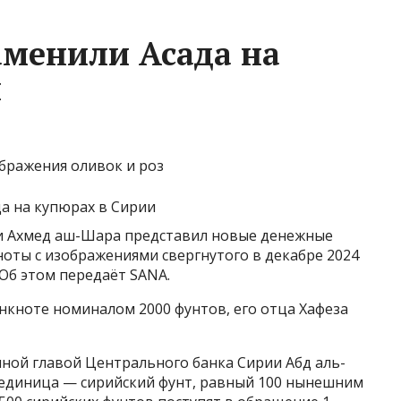
аменили Асада на
и
бражения оливок и роз
и Ахмед аш-Шара представил новые денежные
оты с изображениями свергнутого в декабре 2024
 Об этом передаёт SANA.
нкноте номиналом 2000 фунтов, его отца Хафеза
ной главой Центрального банка Сирии Абд аль-
я единица — сирийский фунт, равный 100 нынешним