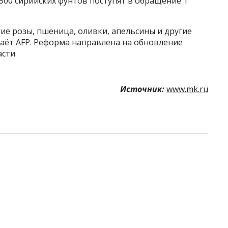
500 сирийских фунтов поступят в обращение 1
е розы, пшеница, оливки, апельсины и другие
аёт AFP. Реформа направлена на обновление
сти.
Источник:
www.mk.ru