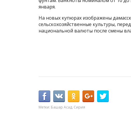
фунтам. Банкноты номиналом от 10 до 
января.
На новых купюрах изображены дамасски
сельскохозяйственные культуры, перед
национальной валюты после смены вла
Метки:
Башар Асад
,
Сирия