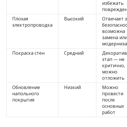
избежать
поврежде
Плохая
Высокий
Отвечает 
электропроводка
безопаснос
возможна
замена ил
модерниз
Покраска стен
Средний
Декорати
этап — не
критично,
можно
отложить
Обновление
Низкий
Можно
напольного
провести
покрытия
после
основных
работ