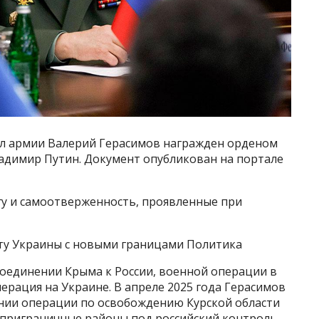
ал армии Валерий Герасимов награжден орденом
ладимир Путин. Документ опубликован на портале
гу и самоотверженность, проявленные при
ту Украины с новыми границами Политика
соединении Крыма к России, военной операции в
операция на Украине. В апреле 2025 года Герасимов
нии операции по освобождению Курской области
 приграничные районы под российский контроль