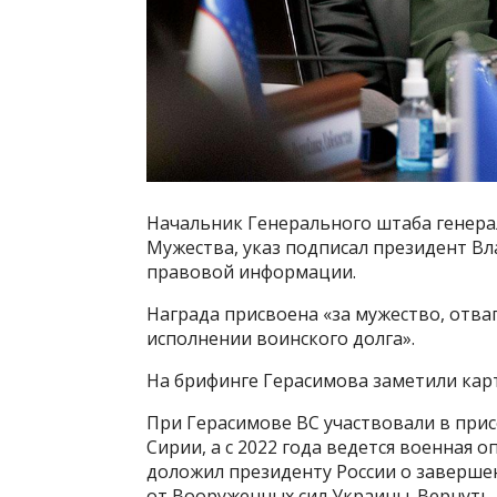
Начальник Генерального штаба генер
Мужества, указ подписал президент В
правовой информации.
Награда присвоена «за мужество, отва
исполнении воинского долга».
На брифинге Герасимова заметили кар
При Герасимове ВС участвовали в при
Сирии, а с 2022 года ведется военная 
доложил президенту России о заверше
от Вооруженных сил Украины. Вернуть