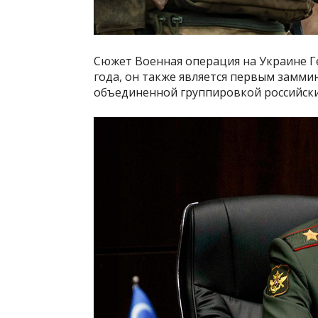
Сюжет Военная операция на Украине Ге
года, он также является первым замми
объединенной группировкой российски