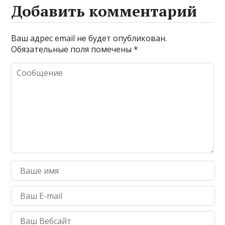
Добавить комментарий
Ваш адрес email не будет опубликован.
Обязательные поля помечены
*