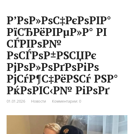
Р’РѕР»РѕС‡РєРѕРІР°
РїСЂРёРІРµР»Р° РІ
СЃРІРѕР№
РѕСЃРѕР±РЅСЏРє
РјРѕР»РѕРґРѕРіРѕ
РјСѓР¶С‡РёРЅСѓ РЅР°
РќРѕРІС‹Р№ РіРѕРґ
01.01.2026
Новости
Комментарии: 0