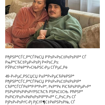
РђРЅР°СЃС‚Р°СЃРёСЏ Р’РѕР»РѕС‡РєРѕРІР° СЃ
РњР°СЂС‡РµР»РѕРј Р¤РѕС‚Рѕ:
РЎРѕС†РёР°Р»СЊРЅС‹Рµ СЃРµС‚Рё
49-Р»РµС‚РЅСЏСЏ Р±Р°Р»РµСЂРёРЅР°
РђРЅР°СЃС‚Р°СЃРёСЏ Р’РѕР»РѕС‡РєРѕРІР°
СЂР°СЃСЃРєР°Р·Р°Р»Р°, РєР°Рє РїСЂРѕРІРµР»Р°
РЅРѕРІРѕРіРѕРґРЅСЋСЋ РЅРѕС‡СЊ. РћРЅР°
РѕРїСѓР±Р»РёРєРѕРІР°Р»Р° С„РѕС‚Рѕ СЃ
РјРѕР»РѕРґС‹Рј РјСѓР¶С‡РёРЅРѕР№, СЃ