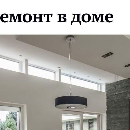
ремонт в доме