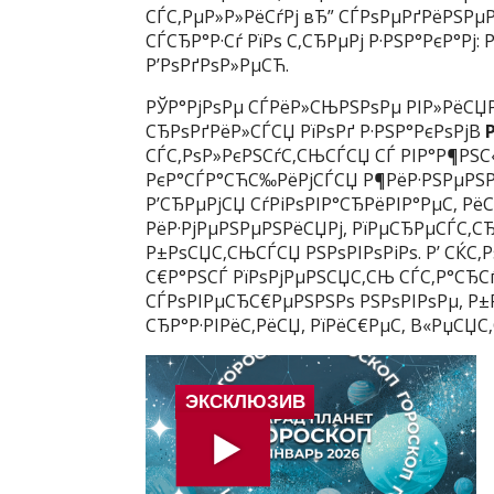
СЃС‚РµР»Р»РёСѓРј вЂ” СЃРѕРµРґРёРЅРµР
СЃСЂР°Р·Сѓ РїРѕ С‚СЂРµРј Р·РЅР°РєР°Рј
Р’РѕРґРѕР»РµСЋ.
РЎР°РјРѕРµ СЃРёР»СЊРЅРѕРµ РІР»РёСЏР
СЂРѕРґРёР»СЃСЏ РїРѕРґ Р·РЅР°РєРѕРјВ
СЃС‚РѕР»РєРЅСѓС‚СЊСЃСЏ СЃ РІР°Р¶РЅС‹
РєР°СЃР°СЋС‰РёРјСЃСЏ Р¶РёР·РЅРµРЅР
Р’СЂРµРјСЏ СѓРіРѕРІР°СЂРёРІР°РµС‚ РёС
РёР·РјРµРЅРµРЅРёСЏРј, РїРµСЂРµСЃС‚СЂ
Р±РѕСЏС‚СЊСЃСЏ РЅРѕРІРѕРіРѕ. Р’ СЌС‚Р
С€Р°РЅСЃ РїРѕРјРµРЅСЏС‚СЊ СЃС‚Р°СЂС
СЃРѕРІРµСЂС€РµРЅРЅРѕ РЅРѕРІРѕРµ, Р±
СЂР°Р·РІРёС‚РёСЏ, РїРёС€РµС‚ В«РџСЏС