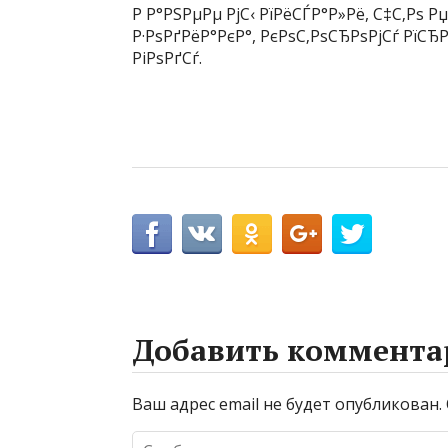
Р Р°РЅРµРµ РјС‹ РїРёСЃР°Р»Рё, С‡С‚Рѕ Р
Р·РѕРґРёР°РєР°, РєРѕС‚РѕСЂРѕРјСѓ РїСЂ
РіРѕРґСѓ.
Добавить коммента
Ваш адрес email не будет опубликован.