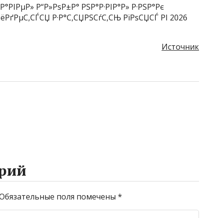
џР°РІРµР» Р“Р»РѕР±Р° РЅР°Р·РІР°Р» Р·РЅР°Рє
РёРґРµС‚СЃСЏ Р·Р°С‚СЏРЅСѓС‚СЊ РїРѕСЏСЃ РІ 2026
Источник
рий
Обязательные поля помечены
*