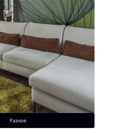
Разное