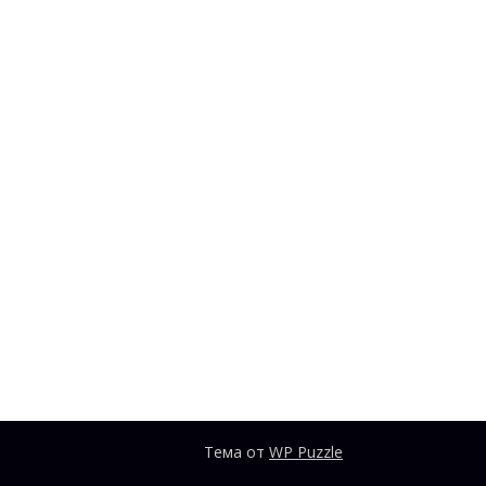
Тема от
WP Puzzle