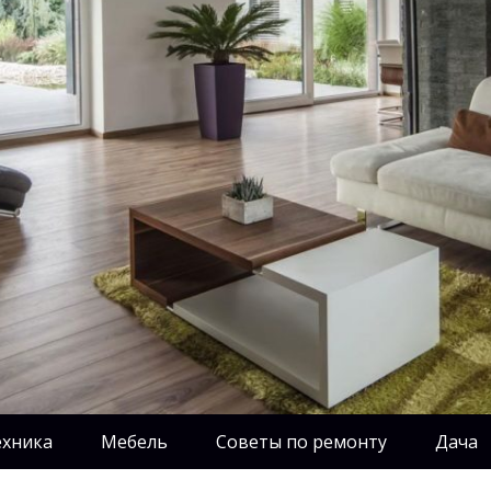
ехника
Мебель
Советы по ремонту
Дача