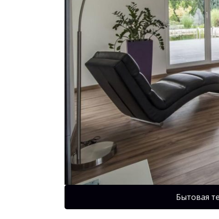
Бытовая т