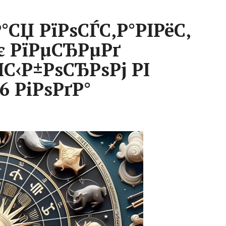
°СЏ РїРѕСЃС‚Р°РІРёС‚
Рє РїРµСЂРµРґ
ІС‹Р±РѕСЂРѕРј РІ
6 РіРѕРґР°