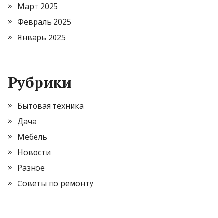
Март 2025
Февраль 2025
Январь 2025
Рубрики
Бытовая техника
Дача
Мебель
Новости
Разное
Советы по ремонту