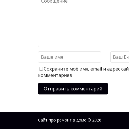
Сохраните моё имя, email и адрес с
комментариев
Сайт про ремонт в доме
© 2026