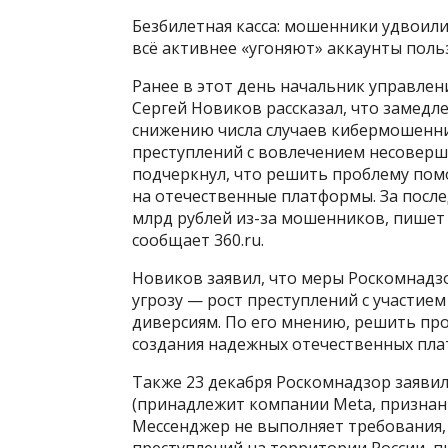
Безбилетная касса: мошенники удвоил
всё активнее «угоняют» аккаунты поль
Ранее в этот день начальник управле
Сергей Новиков рассказал, что замед
снижению числа случаев кибермошенни
преступлений с вовлечением несоверш
подчеркнул, что решить проблему пом
на отечественные платформы. За после
млрд рублей из-за мошенников, пишет 
сообщает 360.ru.
Новиков заявил, что меры Роскомнадз
угрозу — рост преступлений с участие
диверсиям. По его мнению, решить про
создания надежных отечественных пла
Также 23 декабря Роскомнадзор заяви
(принадлежит компании Meta, признанн
Мессенджер не выполняет требования,
преступлений на территории России, п