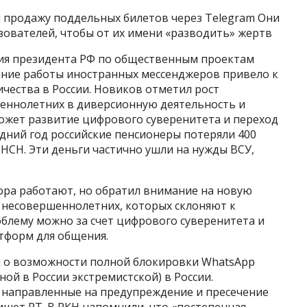
и продажу поддельных билетов через Telegram Они
зователей, чтобы от их имени «разводить» жертв
ния президента РФ по общественным проектам
ление работы иностранных мессенджеров привело к
чества в России. Новиков отметил рост
еннолетних в диверсионную деятельность и
ожет развитие цифрового суверенитета и переход
дний год российские пенсионеры потеряли 400
НСН. Эти деньги частично ушли на нужды ВСУ,
ора работают, но обратил внимание на новую
м несовершеннолетних, которых склоняют к
блему можно за счет цифрового суверенитета и
тформ для общения.
л о возможности полной блокировки WhatsApp
ой в России экстремистской) в России.
 направленные на предупреждение и пресечение
ишет RT. В РКН напомнили, что «постепенная