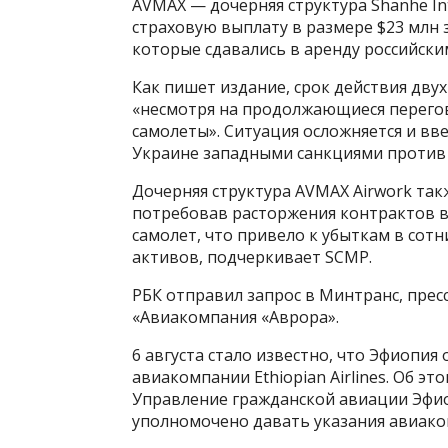
AVMAX — дочерняя структура Shanhe In
страховую выплату в размере $23 млн з
которые сдавались в аренду российски
Как пишет издание, срок действия дву
«несмотря на продолжающиеся перегов
самолеты». Ситуация осложняется и в
Украине западными санкциями против 
Дочерняя структура AVMAX Airwork такж
потребовав расторжения контрактов в
самолет, что привело к убыткам в сот
активов, подчеркивает SCMP.
РБК отправил запрос в Минтранс, прес
«Авиакомпания «Аврора».
6 августа стало известно, что Эфиопия
авиакомпании Ethiopian Airlines. Об эт
Управление гражданской авиации Эфиоп
уполномочено давать указания авиако