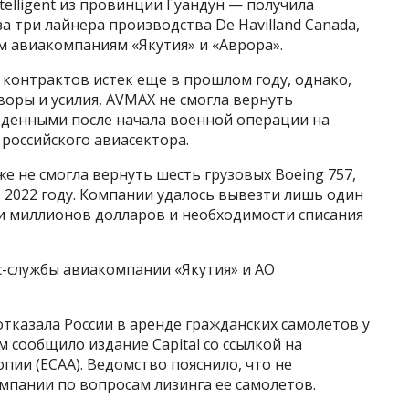
telligent из провинции Гуандун — получила
а три лайнера производства De Havilland Canada,
м авиакомпаниям «Якутия» и «Аврора».
х контрактов истек еще в прошлом году, однако,
оры и усилия, AVMAX не смогла вернуть
веденными после начала военной операции на
российского авиасектора.
е не смогла вернуть шесть грузовых Boeing 757,
 2022 году. Компании удалось вывезти лишь один
ни миллионов долларов и необходимости списания
с-службы авиакомпании «Якутия» и АО
 отказала России в аренде гражданских самолетов у
ом сообщило издание Capital со ссылкой на
ии (ECAA). Ведомство пояснило, что не
мпании по вопросам лизинга ее самолетов.