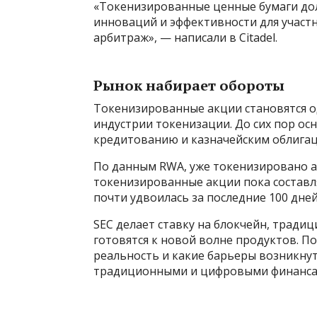
«Токенизированные ценные бумаги дол
инноваций и эффективности для участн
арбитраж», — написали в Citadel.
Рынок набирает обороты
Токенизированные акции становятся о
индустрии токенизации. До сих пор ос
кредитованию и казначейским облигац
По данным RWA, уже токенизировано ак
токенизированные акции пока составля
почти удвоилась за последние 100 дне
SEC делает ставку на блокчейн, трад
готовятся к новой волне продуктов. П
реальность и какие барьеры возникнут
традиционными и цифровыми финансами